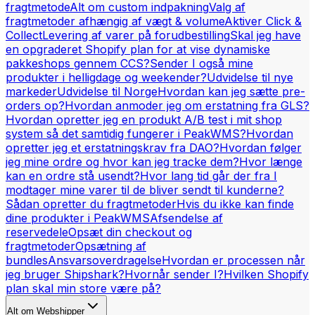
fragtmetode
Alt om custom indpakning
Valg af
fragtmetoder afhængig af vægt & volume
Aktiver Click &
Collect
Levering af varer på forudbestilling
Skal jeg have
en opgraderet Shopify plan for at vise dynamiske
pakkeshops gennem CCS?
Sender I også mine
produkter i helligdage og weekender?
Udvidelse til nye
markeder
Udvidelse til Norge
Hvordan kan jeg sætte pre-
orders op?
Hvordan anmoder jeg om erstatning fra GLS?
Hvordan opretter jeg en produkt A/B test i mit shop
system så det samtidig fungerer i PeakWMS?
Hvordan
opretter jeg et erstatningskrav fra DAO?
Hvordan følger
jeg mine ordre og hvor kan jeg tracke dem?
Hvor længe
kan en ordre stå usendt?
Hvor lang tid går der fra I
modtager mine varer til de bliver sendt til kunderne?
Sådan opretter du fragtmetoder
Hvis du ikke kan finde
dine produkter i PeakWMS
Afsendelse af
reservedele
Opsæt din checkout og
fragtmetoder
Opsætning af
bundles
Ansvarsoverdragelse
Hvordan er processen når
jeg bruger Shipshark?
Hvornår sender I?
Hvilken Shopify
plan skal min store være på?
Alt om Webshipper