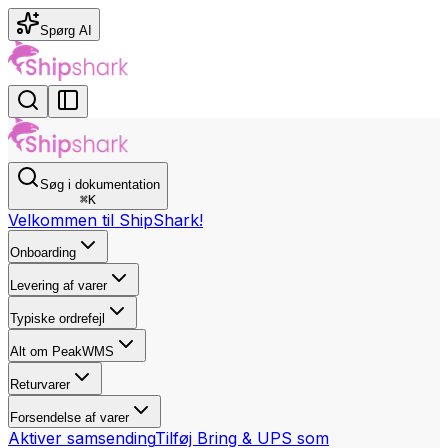
Spørg AI
Søg i dokumentation
⌘
K
Velkommen til ShipShark!
Onboarding
Levering af varer
Typiske ordrefejl
Alt om PeakWMS
Returvarer
Forsendelse af varer
Aktiver samsending
Tilføj Bring & UPS som