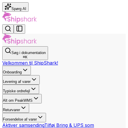
Spørg AI
Søg i dokumentation
⌘
K
Velkommen til ShipShark!
Onboarding
Levering af varer
Typiske ordrefejl
Alt om PeakWMS
Returvarer
Forsendelse af varer
Aktiver samsending
Tilføj Bring & UPS som