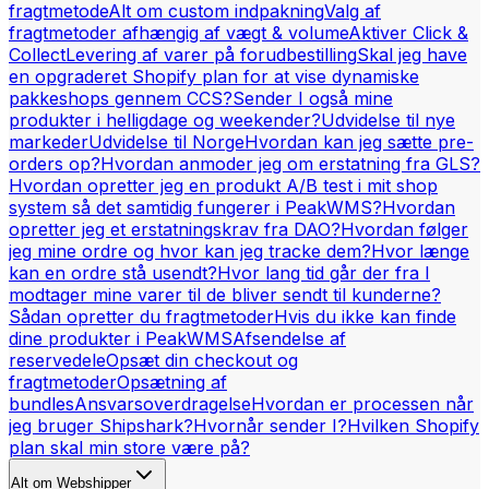
fragtmetode
Alt om custom indpakning
Valg af
fragtmetoder afhængig af vægt & volume
Aktiver Click &
Collect
Levering af varer på forudbestilling
Skal jeg have
en opgraderet Shopify plan for at vise dynamiske
pakkeshops gennem CCS?
Sender I også mine
produkter i helligdage og weekender?
Udvidelse til nye
markeder
Udvidelse til Norge
Hvordan kan jeg sætte pre-
orders op?
Hvordan anmoder jeg om erstatning fra GLS?
Hvordan opretter jeg en produkt A/B test i mit shop
system så det samtidig fungerer i PeakWMS?
Hvordan
opretter jeg et erstatningskrav fra DAO?
Hvordan følger
jeg mine ordre og hvor kan jeg tracke dem?
Hvor længe
kan en ordre stå usendt?
Hvor lang tid går der fra I
modtager mine varer til de bliver sendt til kunderne?
Sådan opretter du fragtmetoder
Hvis du ikke kan finde
dine produkter i PeakWMS
Afsendelse af
reservedele
Opsæt din checkout og
fragtmetoder
Opsætning af
bundles
Ansvarsoverdragelse
Hvordan er processen når
jeg bruger Shipshark?
Hvornår sender I?
Hvilken Shopify
plan skal min store være på?
Alt om Webshipper