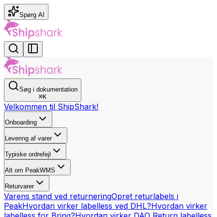
Spørg AI
Søg i dokumentation
⌘
K
Velkommen til ShipShark!
Onboarding
Levering af varer
Typiske ordrefejl
Alt om PeakWMS
Returvarer
Varens stand ved returnering
Opret returlabels i
Peak
Hvordan virker labelless ved DHL?
Hvordan virker
labelless for Bring?
Hvordan virker DAO Return labelless