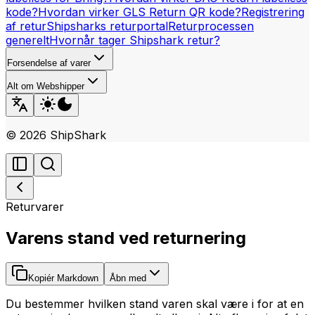
kode?
Hvordan virker GLS Return QR kode?
Registrering
af retur
Shipsharks returportal
Returprocessen
generelt
Hvornår tager Shipshark retur?
Forsendelse af varer
Alt om Webshipper
©
2026
ShipShark
Returvarer
Varens stand ved returnering
Kopiér Markdown
Åbn med
Du bestemmer hvilken stand varen skal være i for at en